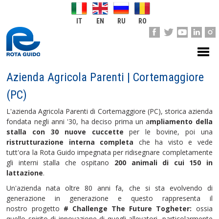
IT
EN
RU
RO
Azienda Agricola Parenti | Cortemaggiore
(PC)
L'azienda Agricola Parenti di Cortemaggiore (PC), storica azienda
fondata negli anni '30, ha deciso prima un a
mpliamento della
stalla con 30 nuove cuccette
per le bovine, poi una
ristrutturazione interna completa
che ha visto e vede
tutt'ora la Rota Guido impegnata per ridisegnare completamente
gli interni stalla che ospitano
200 animali di cui 150 in
lattazione
.
Un'azienda nata oltre 80 anni fa, che si sta evolvendo di
generazione in generazione e questo rappresenta il
nostro progetto
# Challenge The Future Togheter:
ossia
quello
spirito di innovazione di quegli allevatori, particolarmente