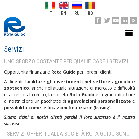
IT
EN
RU
RO
Servizi
UNO SFORZO COSTANTE PER QUALIFICARE I SERVIZI
Opportunità finanziarie
Rota Guido
per i propri clienti.
Al fine di
facilitare gli investimenti nel settore agricolo e
zootecnico
, anche nell’attuale situazione di mercato e difficoltà
di accesso al credito, la società
Rota Guido
è in grado di offrire
ai nostri clienti un pacchetto di
agevolazioni personalizzate
e
possibilità come le locazioni finanziarie
(leasing).
Siamo vicini ai nostri clienti perchè il loro successo è il nostro
successo
.
I SERVIZI OFFERTI DALLA SOCIETÀ ROTA GUIDO SONO