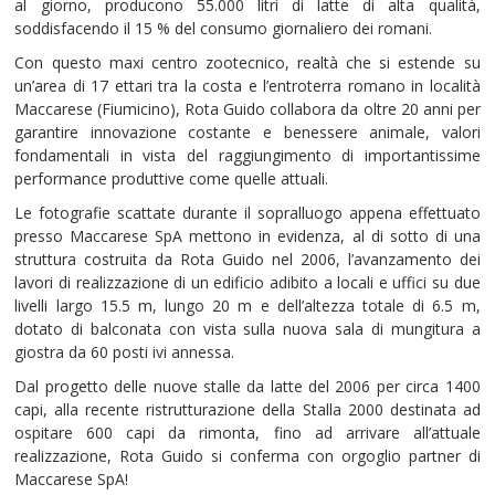
al giorno, producono 55.000 litri di latte di alta qualità,
soddisfacendo il 15 % del consumo giornaliero dei romani.
Con questo maxi centro zootecnico, realtà che si estende su
un’area di 17 ettari tra la costa e l’entroterra romano in località
Maccarese (Fiumicino), Rota Guido collabora da oltre 20 anni per
garantire innovazione costante e benessere animale, valori
fondamentali in vista del raggiungimento di importantissime
performance produttive come quelle attuali.
Le fotografie scattate durante il sopralluogo appena effettuato
presso Maccarese SpA mettono in evidenza, al di sotto di una
struttura costruita da Rota Guido nel 2006, l’avanzamento dei
lavori di realizzazione di un edificio adibito a locali e uffici su due
livelli largo 15.5 m, lungo 20 m e dell’altezza totale di 6.5 m,
dotato di balconata con vista sulla nuova sala di mungitura a
giostra da 60 posti ivi annessa.
Dal progetto delle nuove stalle da latte del 2006 per circa 1400
capi, alla recente ristrutturazione della Stalla 2000 destinata ad
ospitare 600 capi da rimonta, fino ad arrivare all’attuale
realizzazione, Rota Guido si conferma con orgoglio partner di
Maccarese SpA!