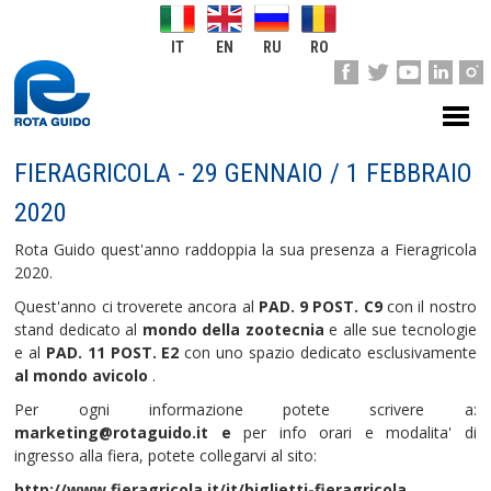
IT
EN
RU
RO
FIERAGRICOLA - 29 GENNAIO / 1 FEBBRAIO
2020
Rota Guido quest'anno raddoppia la sua presenza a Fieragricola
2020.
Quest'anno ci troverete ancora al
PAD. 9 POST. C9
con il nostro
stand dedicato al
mondo della zootecnia
e alle sue tecnologie
e al
PAD. 11 POST. E2
con uno spazio dedicato esclusivamente
al mondo avicolo
.
Per ogni informazione potete scrivere a:
marketing@rotaguido.it e
per info orari e modalita' di
ingresso alla fiera, potete collegarvi al sito:
http://www.fieragricola.it/it/biglietti-fieragricola