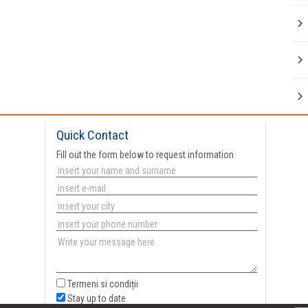
Quick Contact
Fill out the form below to request information
Termeni si condiții
Stay up to date