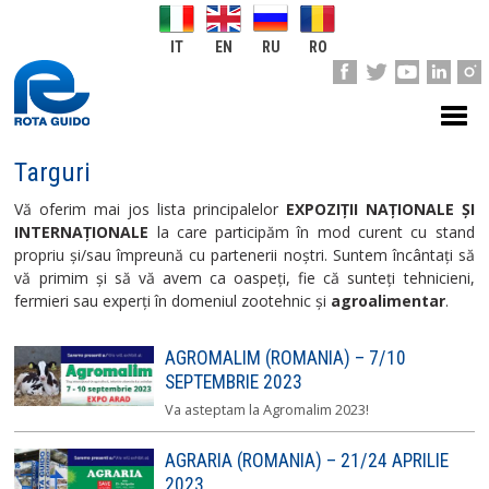
IT
EN
RU
RO
Targuri
Vă oferim mai jos lista principalelor
EXPOZIŢII NAŢIONALE ŞI
INTERNAŢIONALE
la care participăm în mod curent cu stand
propriu şi/sau împreună cu partenerii noştri. Suntem încântaţi să
vă primim şi să vă avem ca oaspeţi, fie că sunteţi tehnicieni,
fermieri sau experţi în domeniul zootehnic şi
agroalimentar
.
AGROMALIM (ROMANIA) – 7/10
SEPTEMBRIE 2023
Va asteptam la Agromalim 2023!
AGRARIA (ROMANIA) – 21/24 APRILIE
2023