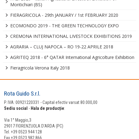
Montichiari (BS)
FIERAGRICOLA - 29th JANUARY / 1st FEBRUARY 2020
ECOMONDO 2019 - THE GREEN TECHNOLOGY EXPO
CREMONA INTERNATIONAL LIVESTOCK EXHIBITIONS 2019
AGRARIA – CLUJ NAPOCA – RO 19-22 APRILE 2018
AGRITEQ 2018 - 6° QATAR International Agricolture Exhibition
Fieragricola Verona Italy 2018
Rota Guido S.r.l.
P. IVA: 00921220331 - Capital efectiv varsat 80.000,00
Sediu social
-
Hala de producție
:
Via 1° Maggio,3
29017 FIORENZUOLA D’ARDA (PC)
Tel. +39 0523 944 128
Fax +39 0523 982 866