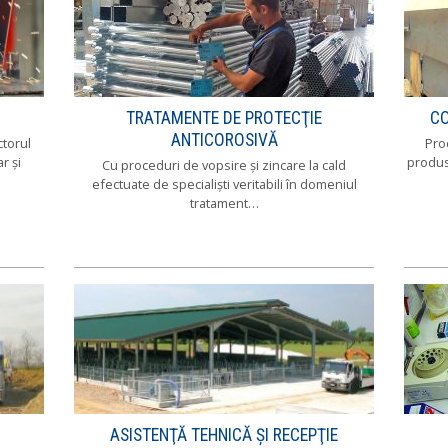
TRATAMENTE DE PROTECŢIE
CO
ANTICOROSIVĂ
ctorul
Proc
r şi
produs
Cu proceduri de vopsire şi zincare la cald
efectuate de specialişti veritabili în domeniul
tratament…
ASISTENŢĂ TEHNICĂ ŞI RECEPŢIE