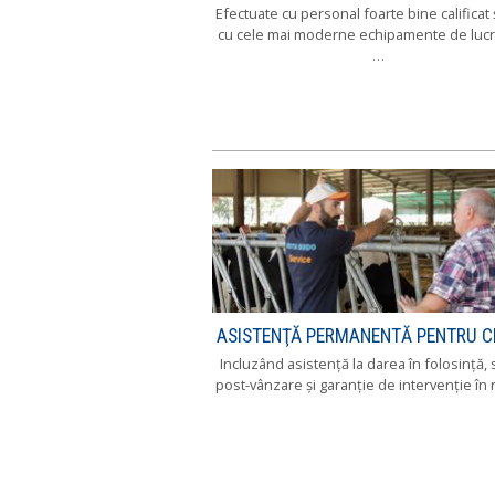
Efectuate cu personal foarte bine calificat 
cu cele mai moderne echipamente de lucr
…
ASISTENŢĂ PERMANENTĂ PENTRU CL
Incluzând asistenţă la darea în folosinţă, s
post-vânzare şi garanţie de intervenţie în