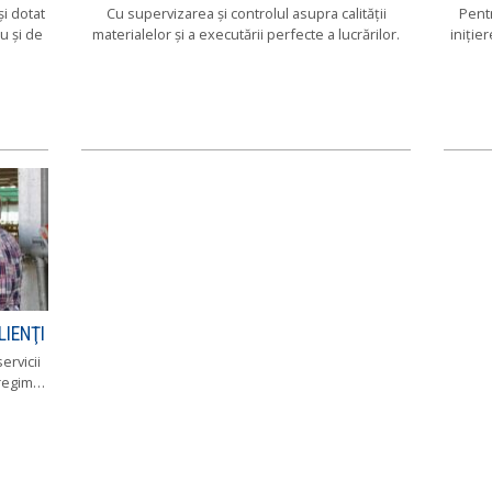
şi dotat
Cu supervizarea şi controlul asupra calităţii
Pentr
u şi de
materialelor şi a executării perfecte a lucrărilor.
iniţie
IENŢI
ervicii
 regim…