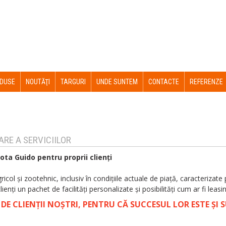
DUSE
NOUTĂŢI
TARGURI
UNDE SUNTEM
CONTACTE
REFERENZE
RE A SERVICIILOR
ota Guido pentru proprii clienţi
gricol şi zootehnic, inclusiv în condiţiile actuale de piaţă, caracterizate p
enţi un pachet de facilităţi personalizate şi posibilităţi cum ar fi leasin
E CLIENŢII NOŞTRI, PENTRU CĂ SUCCESUL LOR ESTE ŞI