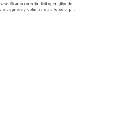
u verificarea corectitudinii operaţiilor de
re, întreţinere şi optimizare a diferitelor p…