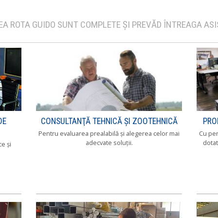
ATEA ROTA GUIDO SUNT COMPLETE ŞI PREVĂD ÎNTREAGA AS
DE
CONSULTANŢĂ TEHNICĂ ŞI ZOOTEHNICĂ
PRO
Pentru evaluarea prealabilă şi alegerea celor mai
Cu per
adecvate soluţii.
dotat
e şi