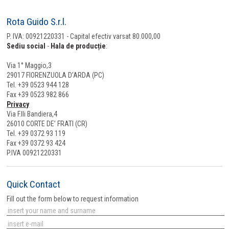
Rota Guido S.r.l.
P. IVA: 00921220331 - Capital efectiv varsat 80.000,00
Sediu social
-
Hala de producție
:
Via 1° Maggio,3
29017 FIORENZUOLA D’ARDA (PC)
Tel. +39 0523 944 128
Fax +39 0523 982 866
Privacy
Via F.lli Bandiera,4
26010 CORTE DE’ FRATI (CR)
Tel. +39 0372 93 119
Fax +39 0372 93 424
P.IVA 00921220331
Quick Contact
Fill out the form below to request information