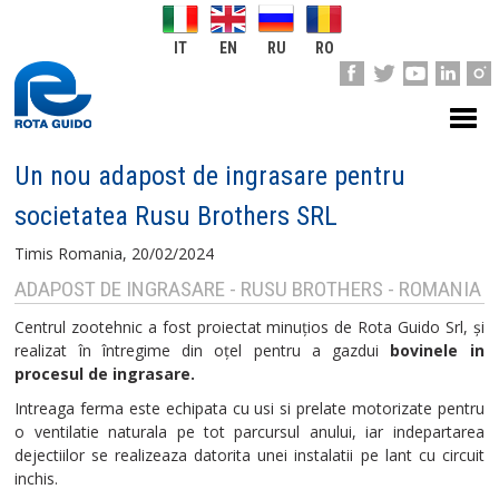
IT
EN
RU
RO
Un nou adapost de ingrasare pentru
societatea Rusu Brothers SRL
Timis Romania
,
20/02/2024
ADAPOST DE INGRASARE - RUSU BROTHERS - ROMANIA
Centrul zootehnic a fost proiectat minuțios de Rota Guido Srl, și
realizat în întregime din oțel pentru a gazdui
bovinele in
procesul de ingrasare.
Intreaga ferma este echipata cu usi si prelate motorizate pentru
o ventilatie naturala pe tot parcursul anului, iar indepartarea
dejectiilor se realizeaza datorita unei instalatii pe lant cu circuit
inchis.