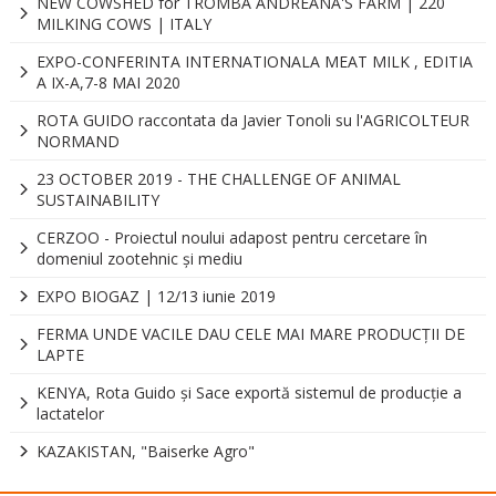
NEW COWSHED for TROMBA ANDREANA'S FARM | 220
MILKING COWS | ITALY
EXPO-CONFERINTA INTERNATIONALA MEAT MILK , EDITIA
A IX-A,7-8 MAI 2020
ROTA GUIDO raccontata da Javier Tonoli su l'AGRICOLTEUR
NORMAND
23 OCTOBER 2019 - THE CHALLENGE OF ANIMAL
SUSTAINABILITY
CERZOO - Proiectul noului adapost pentru cercetare în
domeniul zootehnic și mediu
EXPO BIOGAZ | 12/13 iunie 2019
FERMA UNDE VACILE DAU CELE MAI MARE PRODUCȚII DE
LAPTE
KENYA, Rota Guido şi Sace exportă sistemul de producţie a
lactatelor
KAZAKISTAN, "Baiserke Agro"