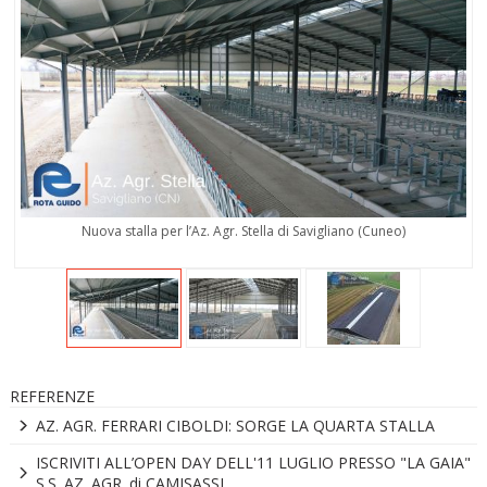
Nuova stalla per l’Az. Agr. Stella di Savigliano (Cuneo)
REFERENZE
AZ. AGR. FERRARI CIBOLDI: SORGE LA QUARTA STALLA
ISCRIVITI ALL’OPEN DAY DELL'11 LUGLIO PRESSO "LA GAIA"
S.S. AZ. AGR. di CAMISASSI