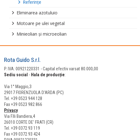
Referinţe
Eliminarea azotuluio
Motoare pe ulei vegetal
Minieolian şi microeolian
Rota Guido S.r.l.
P. IVA: 00921220331 - Capital efectiv varsat 80.000,00
Sediu social
-
Hala de producție
:
Via 1° Maggio,3
29017 FIORENZUOLA D’ARDA (PC)
Tel. +39 0523 944 128
Fax +39 0523 982 866
Privacy
Via F.lli Bandiera,4
26010 CORTE DE’ FRATI (CR)
Tel. +39 0372 93 119
Fax +39 0372 93 424