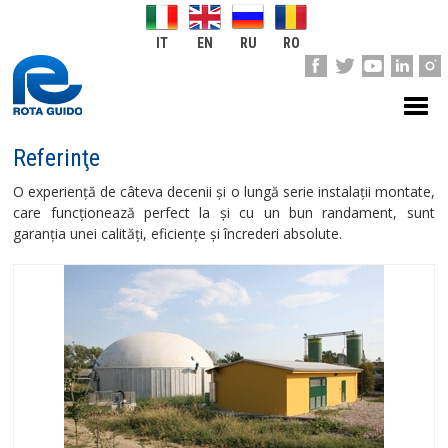
IT
EN
RU
RO
Referinţe
O experienţă de câteva decenii şi o lungă serie instalaţii montate,
care funcţionează perfect la şi cu un bun randament, sunt
garanţia unei calităţi, eficienţe şi încrederi absolute.