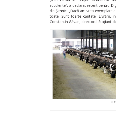
suculente”, a declarat recent pentru Dig
din Şimnic. „Dacă am vrea exemplarele a
toate. Sunt foarte căutate. Livrăm, î
Constantin Găvan, directorul Staţiunii d
(Fe