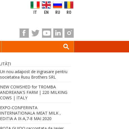
IT
EN
RU
RO
UTĂŢI
Un nou adapost de ingrasare pentru
societatea Rusu Brothers SRL
NEW COWSHED for TROMBA
ANDREANA'S FARM | 220 MILKING
COWS | ITALY
EXPO-CONFERINTA
INTERNATIONALA MEAT MILK ,
EDITIA A IX-A,7-8 MAI 2020
ROTA GUIDO raccontata da Javier