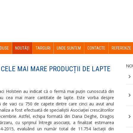
DUSE
NOUTĂŢI
TARGURI
UNDE SUNTEM
CONTACTE
REFERENZE
NO
CELE MAI MARE PRODUCȚII DE LAPTE
aci Holstein au indicat că o fermă mai puțin cunoscută din
au cea mai mare cantitate de lapte. Este vorba despre
ă de vaci cu 750 de capete dintre care cinci au avut anul
Analiza a fost efectuată de specialiștii Asociației crescătorilor
 decembrie. Astfel, echipa formată din Dana Deghe, Dragoș
zaru, cu sprijinul întregii asociații, a finalizat estimarea
014-2015, evaluând un număr total de 11.754 lactații din