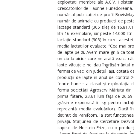
exploatații membre ale A.C.V. Holstein
Crescătorilor de Taurine Hunedoreana. C
număr al publicației de profil BovisMa
număr de animale cu producții de peste 1
lactație standard (305 zile) de 16.817,1
litri 16 exemplare, iar peste 14.000 li
lactație standard (305) în cazul aceste
media lactațiilor evaluate. ”Cea mai pr
de lapte pe zi. Avem mare grijă ca toat
un cip la picior care ne arată exact câ
lapte văcuțele ne dau îngrășământul na
fermei de vaci din județul Iași, cotată
producții de lapte în anul de control 
foarte bune s-a clasat și exploatația 
ferma societății Agroserv Măriuța din 
prima fătare, 23,61 luni față de 26,69 
grăsime exprimată în kg pentru lactaț
reprezintă media evaluărilor). Dacă în
deținut de Panifcom, la stat funcționea
privații. Staţiunea de Cercetare-Dezvo
capete de Holstein-Frize, cu o producți
„Avem front de furajare la discretie. În