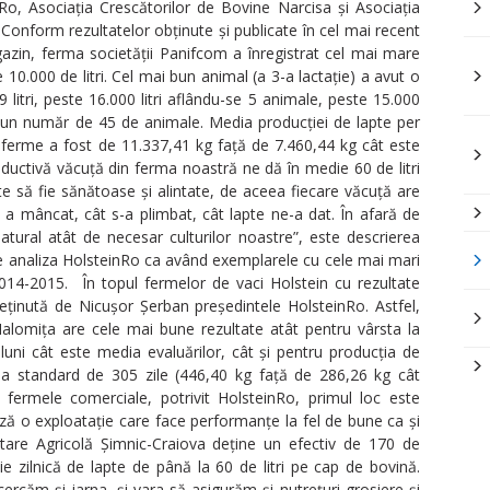
Ro, Asociația Crescătorilor de Bovine Narcisa și Asociația
onform rezultatelor obținute și publicate în cel mai recent
gazin, ferma societății Panifcom a înregistrat cel mai mare
0.000 de litri. Cel mai bun animal (a 3-a lactație) a avut o
9 litri, peste 16.000 litri aflându-se 5 animale, peste 15.000
tri un număr de 45 de animale. Media producției de lapte per
i ferme a fost de 11.337,41 kg față de 7.460,44 kg cât este
oductivă văcuță din ferma noastră ne dă în medie 60 de litri
e să fie sănătoase și alintate, de aceea fiecare văcuță are
t a mâncat, cât s-a plimbat, cât lapte ne-a dat. În afară de
tural atât de necesar culturilor noastre”, este descrierea
 de analiza HolsteinRo ca având exemplarele cu cele mai mari
2014-2015. În topul fermelor de vaci Holstein cu rezultate
deținută de Nicușor Șerban președintele HolsteinRo. Astfel,
Ialomița are cele mai bune rezultate atât pentru vârsta la
luni cât este media evaluărilor, cât și pentru producția de
ia standard de 305 zile (446,40 kg față de 286,26 kg cât
 fermele comerciale, potrivit HolsteinRo, primul loc este
ză o exploatație care face performanțe la fel de bune ca și
ltare Agricolă Şimnic-Craiova deține un efectiv de 170 de
e zilnică de lapte de până la 60 de litri pe cap de bovină.
cercăm și iarna, și vara să asigurăm și nutrețuri grosiere și