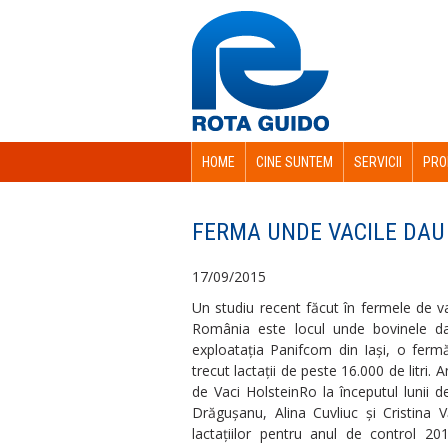
HOME
CINE SUNTEM
SERVICII
PRO
FERMA UNDE VACILE DAU 
17/09/2015
Un studiu recent făcut în fermele de v
România este locul unde bovinele d
exploatația Panifcom din Iași, o ferm
trecut lactații de peste 16.000 de litri. 
de Vaci HolsteinRo la începutul lunii
Drăgușanu, Alina Cuvliuc și Cristina Văr
lactațiilor pentru anul de control 2