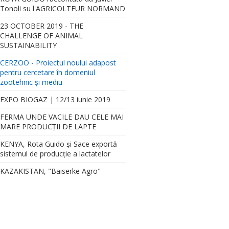
Tonoli su l'AGRICOLTEUR NORMAND
23 OCTOBER 2019 - THE
CHALLENGE OF ANIMAL
SUSTAINABILITY
CERZOO - Proiectul noului adapost
pentru cercetare în domeniul
zootehnic și mediu
EXPO BIOGAZ | 12/13 iunie 2019
FERMA UNDE VACILE DAU CELE MAI
Proiectul noului adapost pentru cercetare în domeniul zootehnic și me
MARE PRODUCȚII DE LAPTE
KENYA, Rota Guido şi Sace exportă
sistemul de producţie a lactatelor
KAZAKISTAN, "Baiserke Agro"