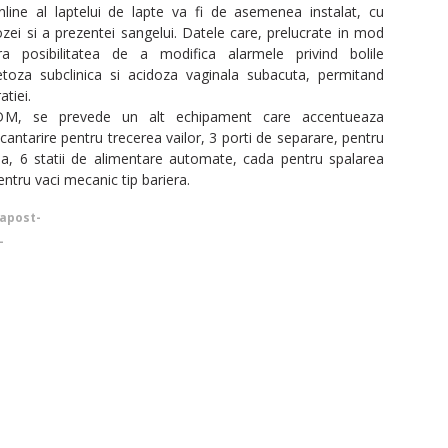
online al laptelui de lapte va fi de asemenea instalat, cu
ozei si a prezentei sangelui. Datele care, prelucrate in mod
a posibilitatea de a modifica alarmele privind bolile
etoza subclinica si acidoza vaginala subacuta, permitand
atiei.
M, se prevede un alt echipament care accentueaza
ntarire pentru trecerea vailor, 3 porti de separare, pentru
ea, 6 statii de alimentare automate, cada pentru spalarea
ntru vaci mecanic tip bariera.
dapost-
-