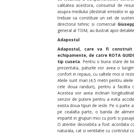
calitatea acestora, consumul de resurs
asupra mediului (destinat emisiilor in a
trebuie sa constituie un set de susten
directorul tehnic si comercial
Giusep
general al TDM, au ilustrat apoi detaliil
Adapostul
Adapostul, care va fi construi
echipamente, de catre ROTA GUIDO,
tip cuseta
. Pentru o buna stare de bi
prezentata, paturile vor avea o lung
confort in repaus, cu saltele moi si rezis
Aleile sunt mari (4,5 metri pentru aleil
cele doua randuri), pentru a facilita c
Acestea vor avea inclinari longitudinal
senzor de putere pentru a evita accide
exista doua tipuri de iesle. Pe o parte 
pe cealalta parte, o banda de alimenta
impartit in grupuri mici cu porti si pasa
O atentie deosebita a fost acordata co
naturala, cat si ventilatie cu controlul c