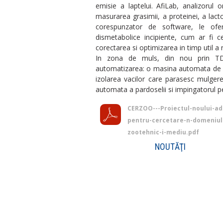
emisie a laptelui. AfiLab, analizorul 
masurarea grasimii, a proteinei, a lact
corespunzator de software, le ofer
dismetabolice incipiente, cum ar fi c
corectarea si optimizarea in timp util a r
In zona de muls, din nou prin TD
automatizarea: o masina automata de ca
izolarea vacilor care parasesc mulger
automata a pardoselii si impingatorul pe
CERZOO---Proiectul-noului-a
pentru-cercetare-n-domeniul
zootehnic-i-mediu.pdf
NOUTĂŢI