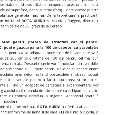
e naturale si posibilitatea recuperarii acestora, impactul
pele de suprafata, dar si in atmosfera). Toate aceste puncte
abilitate generala maxima. De la teoretician la practicant,
pe Volta al ROTA GUIDO
si Maurizio Ruggeri, directorul
e tehnice ale noului grajd de la Cerzoo.
t atat pentru partea de structuri cat si pentru
 poate gazdui pana la 100 de capete, cu stabulatie
ne si pentru a se adapta la orice rasa de bovine care va fi
ime de 260 cm si o latime de 130 cm pentru cel mai bun
tenta ridicata. Despartiroarele vor fi modulare si reversibile.
e de alimentare si 3,3 metri pentru aleile de alunecare dintre
irculatia animalelor, evitand obstacolele si stresul social.
e si transversale pentru a facilita curatarea si racleta cu
ntele. Fiind un adapost de cercetare si experimentare, vor
a grajdului va fi o banda de alimentare cu echipament clasic;
re cu control individual al ingerarii. Adapostul poate fi
je modulare.
ntrolului microclimat.
ROTA GUIDO
a oferit atat ventilatie
onditiilor minime de iarna si de vara. Nu va fi nici o cupola, ci