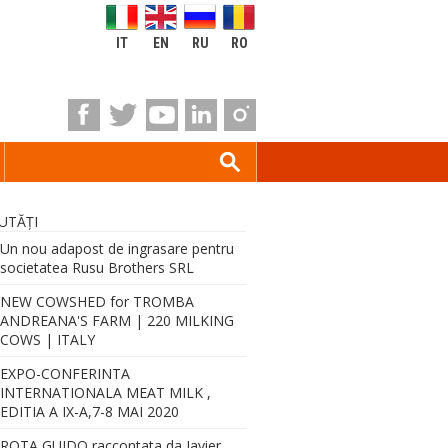
IT
EN
RU
RO
UTĂŢI
Un nou adapost de ingrasare pentru
societatea Rusu Brothers SRL
NEW COWSHED for TROMBA
ANDREANA'S FARM | 220 MILKING
COWS | ITALY
EXPO-CONFERINTA
INTERNATIONALA MEAT MILK ,
EDITIA A IX-A,7-8 MAI 2020
ROTA GUIDO raccontata da Javier