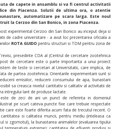
ta de capete in ansamblu si va fi centrul activitatii
lice din Piacenza. Solutii de ultima ora, o atentie
 bunastare, automatizare pe scara larga. Este noul
truit la Cerzoo din San Bonico, in zona Piacenza.
apost experimental Cerzoo din San Bonico au inceput deja si
gatii de cadre universitare - a avut loc prezentarea oficiala a
aniilor
ROTA GUIDO
pentru structuri si TDM pentru zona de
evisi, presedinte CDA al (Centrul de cercetare zootehnica
dapost de cercetare este o parte importanta a unui proiect
istem de teste si cercetari al Universitatii, care implica, de
ta de partea zootehnica. Orientarile experimentarii sunt si
, reducerii emisiilor, reducerii consumului de apa, bunastarii
sibil sa creasca nivelul cantitativ si calitativ al activitatii de
a intregului lant de produse lactate.
ar este de zeci de ani un punct de referinta in domeniul
ilustrat pe scurt cateva puncte fixe care trebuie respectate
atie care este foarte diferita acum fata de trecutul recent. O
antitatea si calitatea muncii, pentru mediu (inteleasa ca
atul si zgomotul), la bunastarea animalelor (evaluarea tipului
ul temperaturii extreme); cantitatea de efluenti produsi si