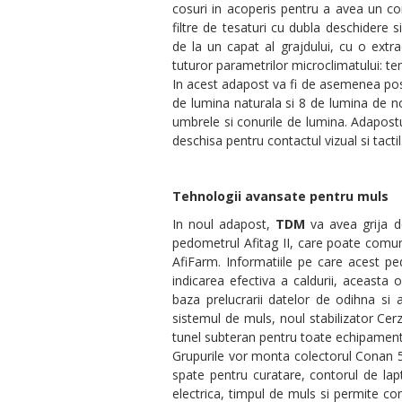
cosuri in acoperis pentru a avea un con
filtre de tesaturi cu dubla deschidere si
de la un capat al grajdului, cu o extra
tuturor parametrilor microclimatului: tem
In acest adapost va fi de asemenea posib
de lumina naturala si 8 de lumina de no
umbrele si conurile de lumina. Adapostu
deschisa pentru contactul vizual si tacti
Tehnologii avansate pentru muls
In noul adapost,
TDM
va avea grija de
pedometrul Afitag II, care poate comun
AfiFarm. Informatiile pe care acest ped
indicarea efectiva a caldurii, aceasta
baza prelucrarii datelor de odihna si a
sistemul de muls, noul stabilizator Ce
tunel subteran pentru toate echipament
Grupurile vor monta colectorul Conan 5
spate pentru curatare, contorul de la
electrica, timpul de muls si permite co