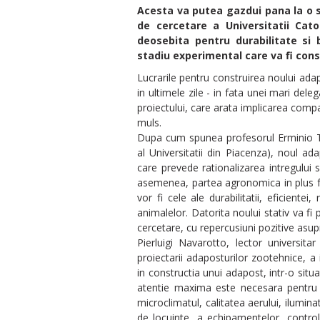
Acesta va putea gazdui pana la o su
de cercetare a Universitatii Cato
deosebita pentru durabilitate si
stadiu experimental care va fi cons
Lucrarile pentru construirea noului ad
in ultimele zile - in fata unei mari dele
proiectului, care arata implicarea comp
muls.
Dupa cum spunea profesorul Erminio Tr
al Universitatii din Piacenza), noul a
care prevede rationalizarea intregului s
asemenea, partea agronomica in plus fa
vor fi cele ale durabilitatii, eficientei
animalelor. Datorita noului stativ va fi po
cercetare, cu repercusiuni pozitive asupr
Pierluigi Navarotto, lector universit
proiectarii adaposturilor zootehnice, a 
in constructia unui adapost, intr-o situ
atentie maxima este necesara pentru c
microclimatul, calitatea aerului, ilumin
de locuinte, a echipamentelor, control