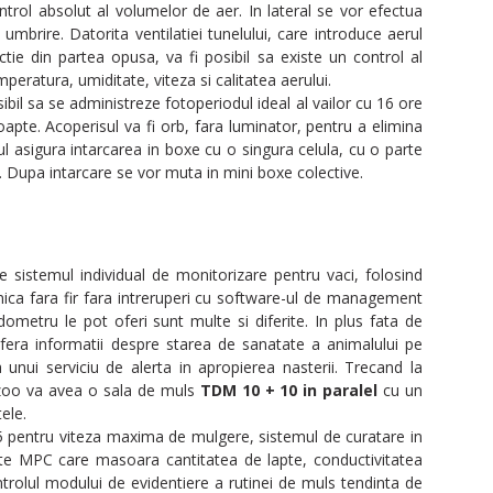
trol absolut al volumelor de aer. In lateral se vor efectua
 umbrire. Datorita ventilatiei tunelului, care introduce aerul
ctie din partea opusa, va fi posibil sa existe un control al
peratura, umiditate, viteza si calitatea aerului.
il sa se administreze fotoperiodul ideal al vailor cu 16 ore
apte. Acoperisul va fi orb, fara luminator, pentru a elimina
l asigura intarcarea in boxe cu o singura celula, cu o parte
l. Dupa intarcare se vor muta in mini boxe colective.
 sistemul individual de monitorizare pentru vaci, folosind
ica fara fir fara intreruperi cu software-ul de management
ometru le pot oferi sunt multe si diferite. In plus fata de
 ofera informatii despre starea de sanatate a animalului pe
 unui serviciu de alerta in apropierea nasterii. Trecand la
rzoo va avea o sala de muls
TDM 10 + 10 in paralel
cu un
ele.
 pentru viteza maxima de mulgere, sistemul de curatare in
pte MPC care masoara cantitatea de lapte, conductivitatea
ntrolul modului de evidentiere a rutinei de muls tendinta de