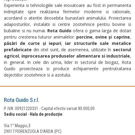
Experienta si tehnologiile sale inovatoare au fost in permanenta
indreptate spre realizarea fermelor moderne si rationale,
acordand o atentie deosebita bunastarii animalului. Proiectarea
adaposturilor, instalatii si centre zootehnice pentru bovine si
bubaline si nu numai.
Rota Guido
ofera o gama larga de dotari
pentru cresterea tuturor animalelor:
porcine
,
ovine și caprine
,
păsări de curte și iepuri
,
iar structurile sale metalice
prefabricate
din otel sunt, de asemenea, utilizate în
sectorul
agricol
,
inprocesarea produselor alimentare si industriale
,
in general. In cele din urma, lider in sectorul de biogaz, Rota
Guido proiecteaza si produce echipamente pentrutratarea
dejectiilor zootehnice si a azotului.
Rota Guido S.r.l.
P. IVA: 00921220331 - Capital efectiv varsat 80.000,00
Sediu social
-
Hala de producție
:
Via 1° Maggio,3
29017 FIORENZUOLA D’ARDA (PC)