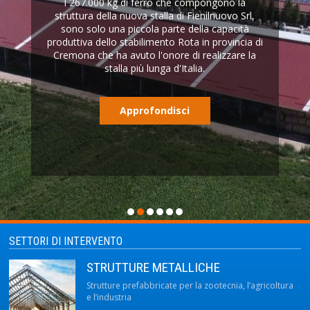
I 267.000 kg di ferro che compongono la
struttura della nuova stalla di Fienilnuovo Srl,
sono solo una piccola parte della capacità
produttiva dello stabilimento Rota in provincia di
Cremona che ha avuto l'onore di realizzare la
stalla più lunga d'Italia.
Approfondisci
SETTORI DI INTERVENTO
STRUTTURE METALLICHE
Strutture prefabbricate per la zootecnia, l’agricoltura
e l’industria